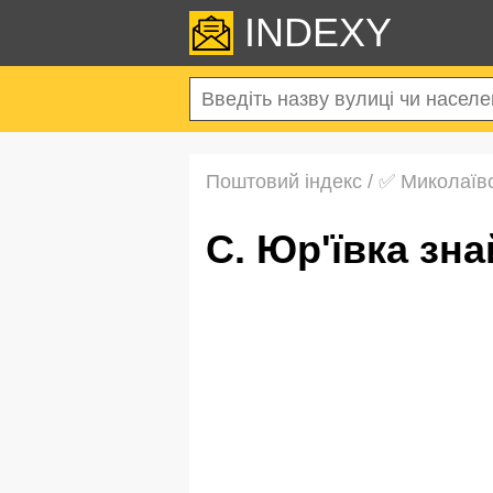
INDEXY
Поштовий індекс
/
✅ Миколаївс
с. Юр'ївка з