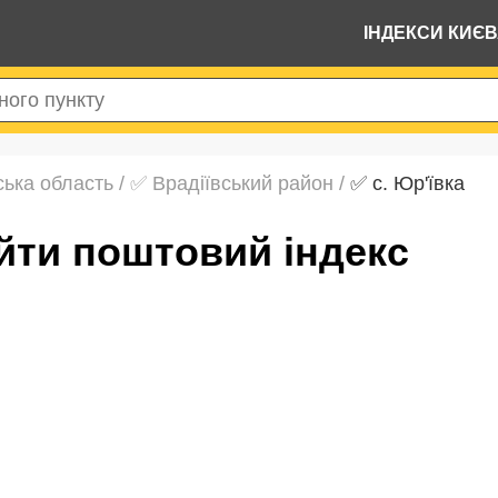
ІНДЕКСИ КИЄ
ька область
/
✅ Врадіївський район
/
✅ с. Юр'ївка
найти поштовий індекс