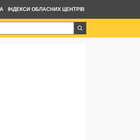
ВА
ІНДЕКСИ ОБЛАСНИХ ЦЕНТРІВ