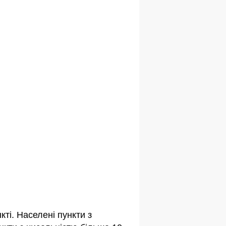
ті. Населені пункти з