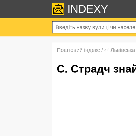
INDEXY
Поштовий індекс
/
✅ Львівська
с. Страдч зн