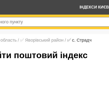
ІНДЕКСИ КИЄ
 область
/
✅ Яворівський район
/
✅ с. Страдч
айти поштовий індекс