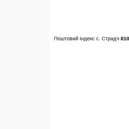
Поштовий індекс с. Страдч
81