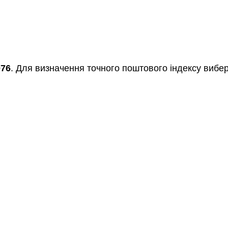
076
. Для визначення точного поштового індексу вибері