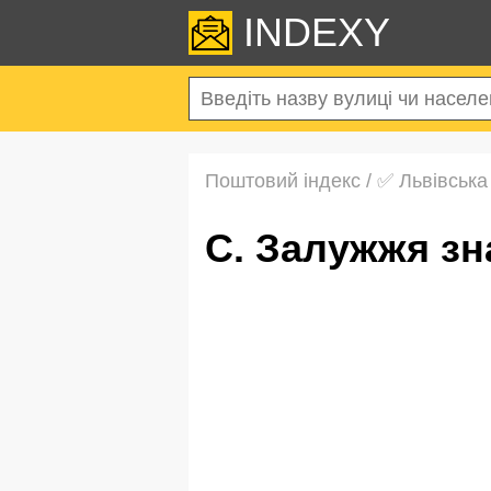
INDEXY
Поштовий індекс
/
✅ Львівська
с. Залужжя з