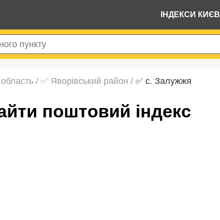
ІНДЕКСИ КИЄ
 область
/
✅ Яворівський район
/
✅ с. Залужжя
найти поштовий індекс