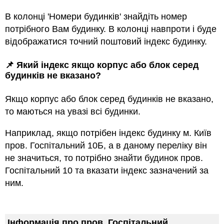
В колонці 'Номери будинків' знайдіть номер
потрібного Вам будинку. В колонці навпроти і буде
відображатися точний поштовий індекс будинку.
📌 Який індекс якщо корпус або блок серед
будинкiв не вказано?
Якщо корпус або блок серед будинкiв не вказано,
то маються на увазi всi будинки.
Наприклад, якщо потрiбен індекс будинку м. Київ
пров. Госпітальний 10Б, а в даному переліку він
не значиться, то потрібно знайти будинок пров.
Госпітальний 10 та вказати індекс зазначений за
ним.
Інформація про пров. Госпітальний