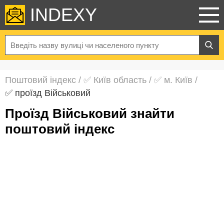
INDEXY
Поштовий індекс
/
✅ Київ область
/
✅ м. Київ
/
✅ проїзд Військовий
проїзд Військовий знайти
поштовий індекс