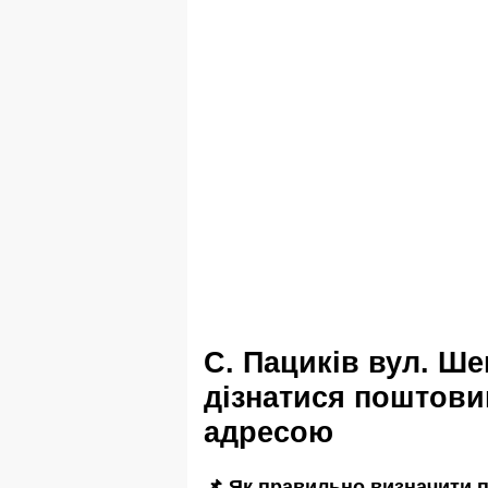
с. Пациків вул. Шевченка
дізнатися поштовий
адресою
📌 Як правильно визначити п