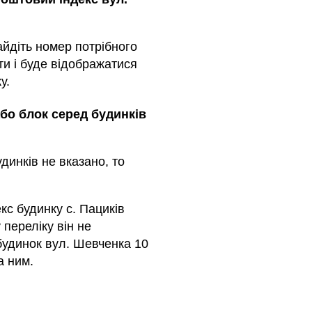
айдіть номер потрібного
ти і буде відображатися
у.
або блок серед будинкiв
динкiв не вказано, то
кс будинку с. Пациків
 переліку він не
 будинок вул. Шевченка 10
а ним.