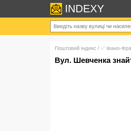
INDEXY
Поштовий індекс
/
✅ Івано-Фра
вул. Шевченка зна