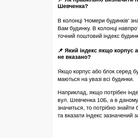
Шевченка?
В колонці 'Номери будинків' зн
Вам будинку. В колонці навпро
точний поштовий індекс будинк
📌 Який індекс якщо корпус 
не вказано?
Якщо корпус або блок серед бу
маються на увазi всi будинки.
Наприклад, якщо потрiбен інде
вул. Шевченка 10Б, а в даному
значиться, то потрібно знайти
та вказати індекс зазначений з