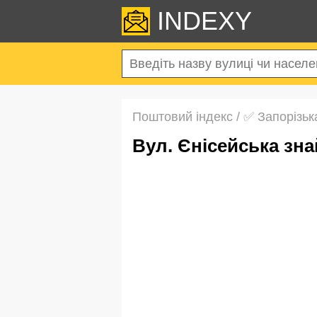
INDEXY
Поштовий індекс
/
✅ Запорізьк
вул. Єнісейська зн