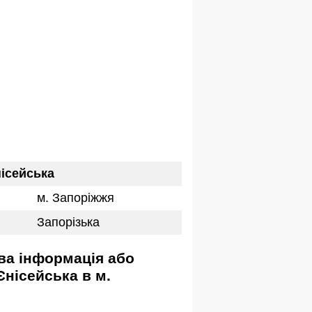
нісейська
м. Запоріжжя
Запорізька
Єнісейська в м.