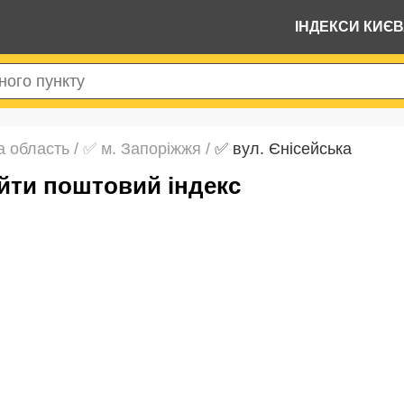
ІНДЕКСИ КИЄ
а область
/
✅ м. Запоріжжя
/
✅ вул. Єнісейська
айти поштовий індекс