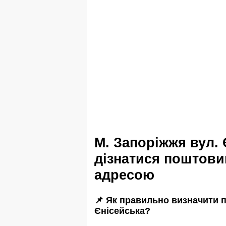
м. Запоріжжя вул. Єнісейська
дізнатися поштовий
адресою
📌 Як правильно визначити п
Єнісейська?