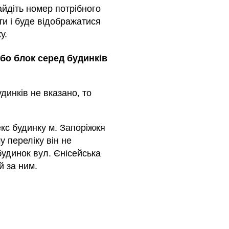
айдіть номер потрібного
ти і буде відображатися
у.
або блок серед будинкiв
динкiв не вказано, то
кс будинку м. Запоріжжя
у переліку він не
будинок вул. Єнісейська
й за ним.