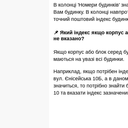
В колонці 'Номери будинків' зн
Вам будинку. В колонці навпро
точний поштовий індекс будинк
📌 Який індекс якщо корпус 
не вказано?
Якщо корпус або блок серед бу
маються на увазi всi будинки.
Наприклад, якщо потрiбен інде
вул. Єнісейська 10Б, а в даном
значиться, то потрібно знайти 
10 та вказати індекс зазначени