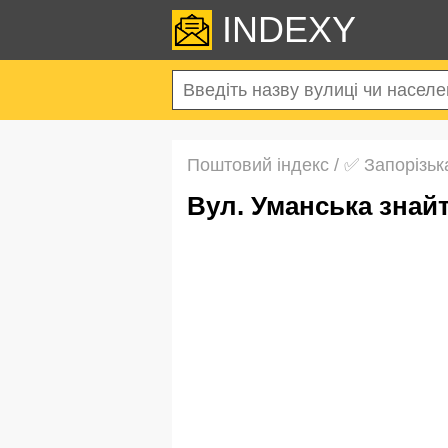
INDEXY
Поштовий індекс
/
✅ Запорізьк
вул. Уманська зна