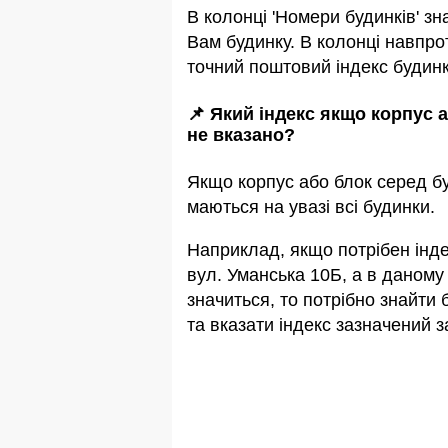
В колонці 'Номери будинків' зн
Вам будинку. В колонці навпро
точний поштовий індекс будинк
📌 Який індекс якщо корпус 
не вказано?
Якщо корпус або блок серед бу
маються на увазi всi будинки.
Наприклад, якщо потрiбен інде
вул. Уманська 10Б, а в даному 
значиться, то потрібно знайти 
та вказати індекс зазначений з