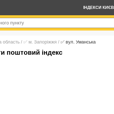
ІНДЕКСИ КИЄ
а область
/
✅ м. Запоріжжя
/
✅ вул. Уманська
йти поштовий індекс