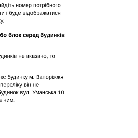
айдіть номер потрібного
ти і буде відображатися
у.
або блок серед будинкiв
динкiв не вказано, то
кс будинку м. Запоріжжя
переліку він не
будинок вул. Уманська 10
а ним.