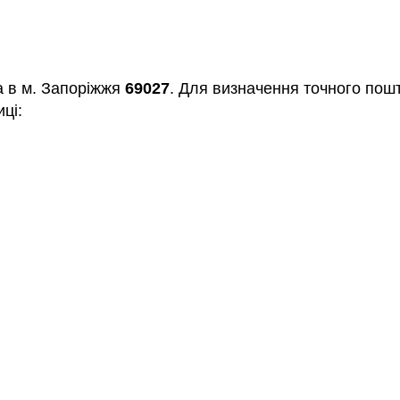
а в м. Запоріжжя
69027
. Для визначення точного пошт
ці: