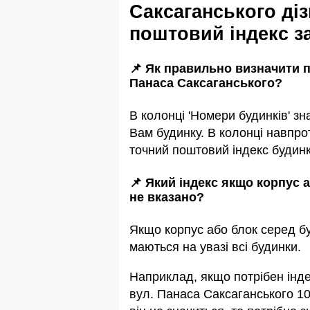
Саксаганського ді
поштовий індекс з
📌 Як правильно визначити п
Панаса Саксаганського?
В колонці 'Номери будинків' зн
Вам будинку. В колонці навпро
точний поштовий індекс будинк
📌 Який індекс якщо корпус 
не вказано?
Якщо корпус або блок серед бу
маються на увазi всi будинки.
Наприклад, якщо потрiбен інде
вул. Панаса Саксаганського 10