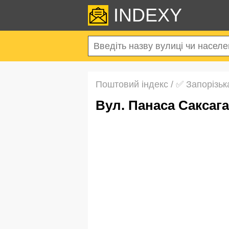
INDEXY
Поштовий індекс
/
✅ Запорізьк
вул. Панаса Сакса