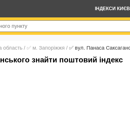
ІНДЕКСИ КИЄ
а область
/
✅ м. Запоріжжя
/
✅ вул. Панаса Саксаган
ганського знайти поштовий індекс