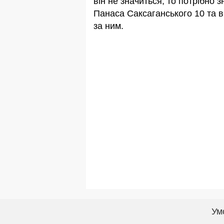
він не значиться, то потрібно 
Панаса Саксаганського 10 та в
за ним.
Ум