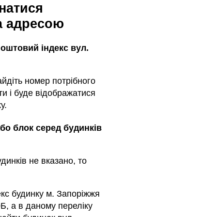
знатися
а адресою
оштовий індекс вул.
айдіть номер потрібного
ти і буде відображатися
у.
або блок серед будинкiв
динкiв не вказано, то
кс будинку м. Запоріжжя
Б, а в даному переліку