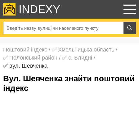
INDEXY
Поштовий індекс
/
✅ Хмельницька область
/
✅ Полонський район
/
✅ с. Блидні
/
✅ вул. Шевченка
вул. Шевченка знайти поштовий
індекс