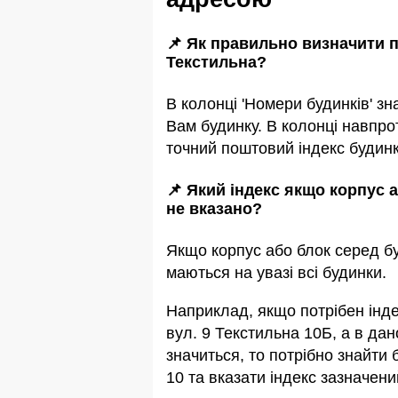
📌 Як правильно визначити п
Текстильна?
В колонці 'Номери будинків' зн
Вам будинку. В колонці навпро
точний поштовий індекс будинк
📌 Який індекс якщо корпус 
не вказано?
Якщо корпус або блок серед бу
маються на увазi всi будинки.
Наприклад, якщо потрiбен інде
вул. 9 Текстильна 10Б, а в дан
значиться, то потрібно знайти 
10 та вказати індекс зазначени