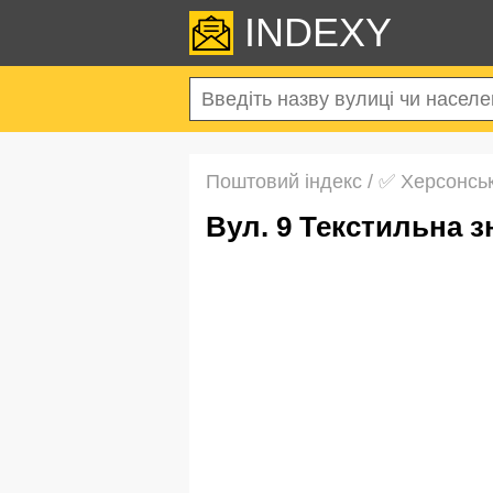
INDEXY
Поштовий індекс
/
✅ Херсонськ
вул. 9 Текстильна 