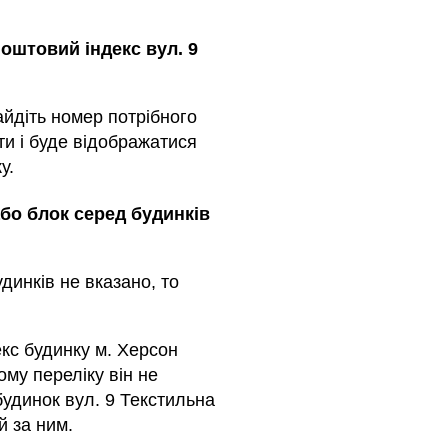
оштовий індекс вул. 9
айдіть номер потрібного
ти і буде відображатися
у.
або блок серед будинкiв
динкiв не вказано, то
кс будинку м. Херсон
ому переліку він не
будинок вул. 9 Текстильна
й за ним.