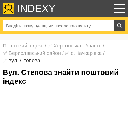
INDEXY
Поштовий індекс
/
✅ Херсонська область
/
✅ Бериславський район
/
✅ с. Качкарівка
/
✅ вул. Степова
вул. Степова знайти поштовий
індекс