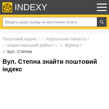
INDEXY
Поштовий індекс
/
✅ Херсонська область
/
✅ Бериславський район
/
✅ с. Вірівка
/
✅ вул. Степна
вул. Степна знайти поштовий
індекс