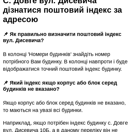
с. Довге вул. Дисевича
дізнатися поштовий індекс за
адресою
📌 Як правильно визначити поштовий індекс
вул. Дисевича?
В колонці 'Номери будинків' знайдіть номер
потрібного Вам будинку. В колонці навпроти і буде
відображатися точний поштовий індекс будинку.
📌 Який індекс якщо корпус або блок серед
будинкiв не вказано?
Якщо корпус або блок серед будинкiв не вказано,
то маються на увазi всi будинки.
Наприклад, якщо потрiбен індекс будинку с. Довге
вул. Дисевича 10Б, а в даному переліку він не