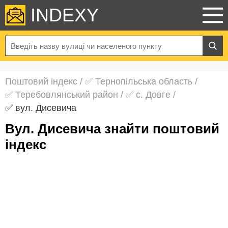
INDEXY
Поштовий індекс
/
✅ Тернопільська область
/
✅ Теребовлянський район
/
✅ с. Довге
/
✅ вул. Дисевича
вул. Дисевича знайти поштовий
індекс