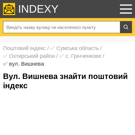
INDEXY
Поштовий індекс
/
✅ Сумська область
/
✅ Охтирський район
/
✅ с. Грінченкове
/
✅ вул. Вишнева
вул. Вишнева знайти поштовий
індекс