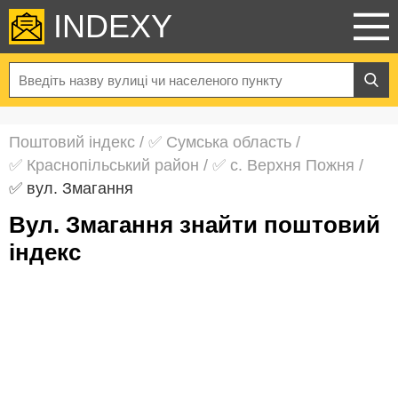
INDEXY
Поштовий індекс
/
✅ Сумська область
/
✅ Краснопільський район
/
✅ с. Верхня Пожня
/
✅ вул. Змагання
вул. Змагання знайти поштовий
індекс