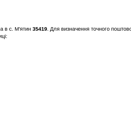
а в с. М'ятин
35419
. Для визначення точного поштово
ці: