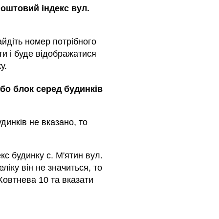
оштовий індекс вул.
айдіть номер потрібного
ти і буде відображатися
у.
або блок серед будинкiв
динкiв не вказано, то
кс будинку с. М'ятин вул.
ліку він не значиться, то
Жовтнева 10 та вказати