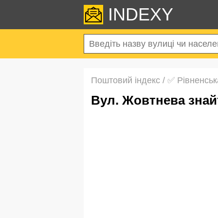
INDEXY
Поштовий індекс
/
✅ Рівненськ
вул. Жовтнева зна