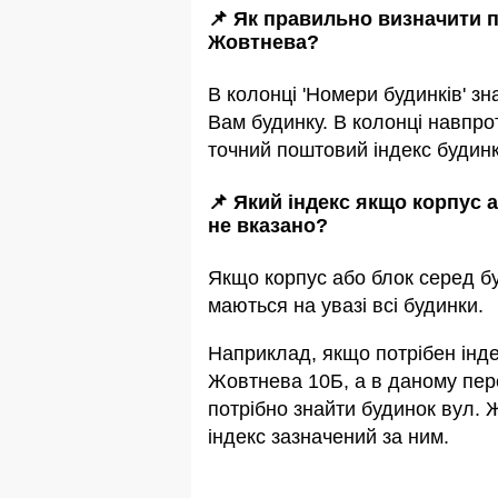
📌 Як правильно визначити п
Жовтнева?
В колонці 'Номери будинків' зн
Вам будинку. В колонці навпро
точний поштовий індекс будинк
📌 Який індекс якщо корпус 
не вказано?
Якщо корпус або блок серед бу
маються на увазi всi будинки.
Наприклад, якщо потрiбен інде
Жовтнева 10Б, а в даному пере
потрібно знайти будинок вул. 
індекс зазначений за ним.