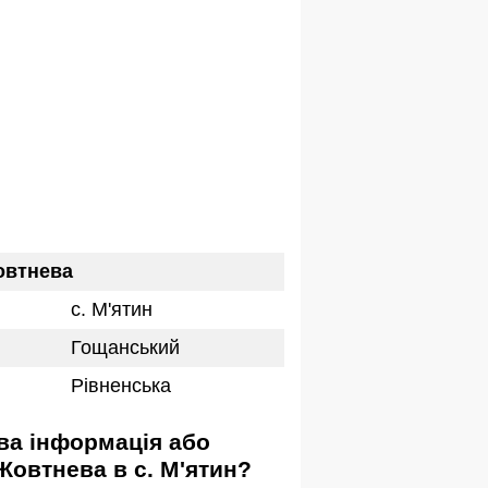
овтнева
с. М'ятин
Гощанський
Рівненська
Жовтнева в с. М'ятин?