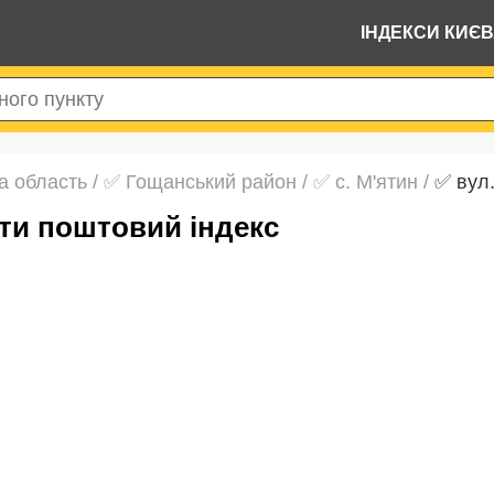
ІНДЕКСИ КИЄ
а область
/
✅ Гощанський район
/
✅ с. М'ятин
/
✅ вул
йти поштовий індекс