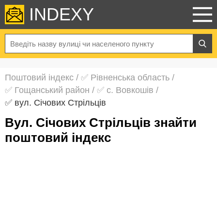
INDEXY
Поштовий індекс
/
✅ Рівненська область
/
✅ Гощанський район
/
✅ с. Вовкошів
/
✅ вул. Січових Стрільців
вул. Січових Стрільців знайти
поштовий індекс