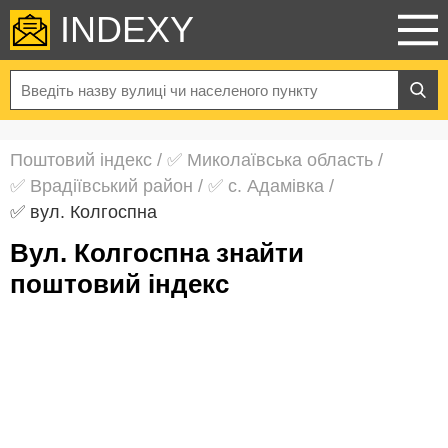
INDEXY
Поштовий індекс
/
✅ Миколаївська область
/
✅ Врадіївський район
/
✅ с. Адамівка
/
✅ вул. Колгоспна
вул. Колгоспна знайти
поштовий індекс