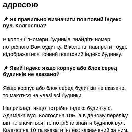
адресою
📌 Як правильно визначити поштовий індекс
вул. Колгоспна?
В колонці 'Номери будинків' знайдіть номер
потрібного Вам будинку. В колонці навпроти і буде
відображатися точний поштовий індекс будинку.
📌 Який індекс якщо корпус або блок серед
будинкiв не вказано?
Якщо корпус або блок серед будинкiв не вказано,
то маються на увазi всi будинки.
Наприклад, якщо потрiбен індекс будинку с.
Адамівка вул. Колгоспна 10Б, а в даному переліку
він не значиться, то потрібно знайти будинок вул.
Колгоспна 10 та вказати індекс зазначений за ним.