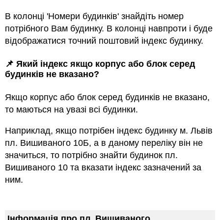
В колонці 'Номери будинків' знайдіть номер
потрібного Вам будинку. В колонці навпроти і буде
відображатися точний поштовий індекс будинку.
📌 Який індекс якщо корпус або блок серед
будинкiв не вказано?
Якщо корпус або блок серед будинкiв не вказано,
то маються на увазi всi будинки.
Наприклад, якщо потрiбен індекс будинку м. Львів
пл. Вишиваного 10Б, а в даному переліку він не
значиться, то потрібно знайти будинок пл.
Вишиваного 10 та вказати індекс зазначений за
ним.
Інформація про пл. Вишиваного