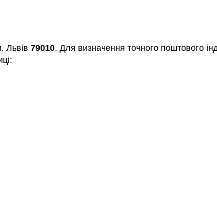
м. Львів
79010
. Для визначення точного поштового ін
ці: