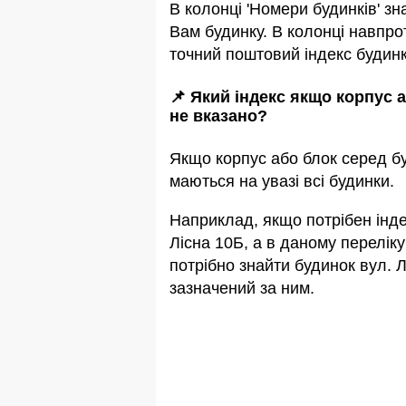
В колонці 'Номери будинків' зн
Вам будинку. В колонці навпро
точний поштовий індекс будинк
📌 Який індекс якщо корпус 
не вказано?
Якщо корпус або блок серед бу
маються на увазi всi будинки.
Наприклад, якщо потрiбен інде
Лісна 10Б, а в даному переліку
потрібно знайти будинок вул. Л
зазначений за ним.