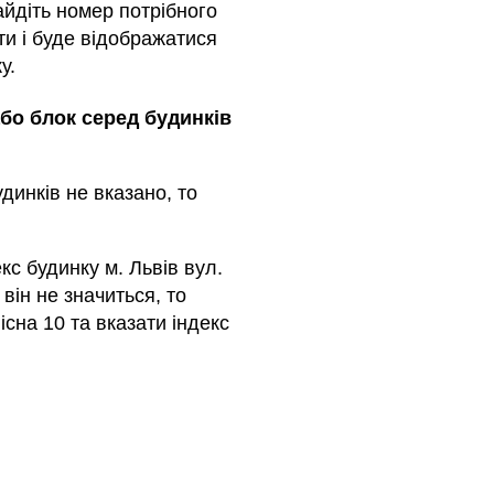
айдіть номер потрібного
ти і буде відображатися
у.
або блок серед будинкiв
динкiв не вказано, то
кс будинку м. Львів вул.
 він не значиться, то
існа 10 та вказати індекс