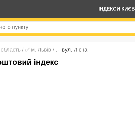
ІНДЕКСИ КИЄ
 область
/
✅ м. Львів
/
✅ вул. Лісна
поштовий індекс