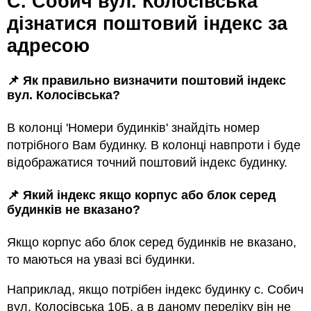
с. Собич вул. Колосівська
дізнатися поштовий індекс за
адресою
📌 Як правильно визначити поштовий індекс
вул. Колосівська?
В колонці 'Номери будинків' знайдіть номер
потрібного Вам будинку. В колонці навпроти і буде
відображатися точний поштовий індекс будинку.
📌 Який індекс якщо корпус або блок серед
будинкiв не вказано?
Якщо корпус або блок серед будинкiв не вказано,
то маються на увазi всi будинки.
Наприклад, якщо потрiбен індекс будинку с. Собич
вул. Колосівська 10Б, а в даному переліку він не