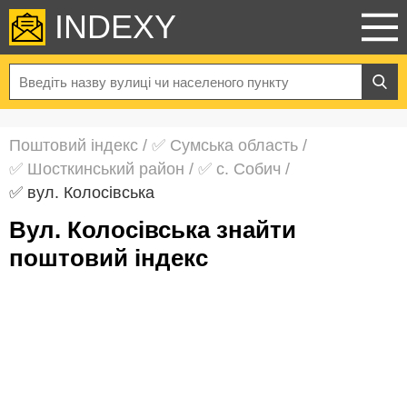
INDEXY
Поштовий індекс
/
✅ Сумська область
/
✅ Шосткинський район
/
✅ с. Собич
/
✅ вул. Колосівська
вул. Колосівська знайти
поштовий індекс