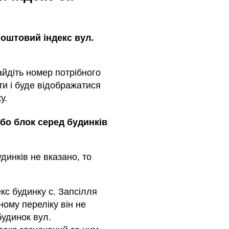
оштовий індекс вул.
айдіть номер потрібного
ти і буде відображатися
у.
або блок серед будинкiв
динкiв не вказано, то
кс будинку с. Запсілля
ному переліку він не
будинок вул.