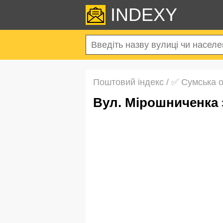
INDEXY
Поштовий індекс
/
✅ Сумська 
вул. Мірошниченка