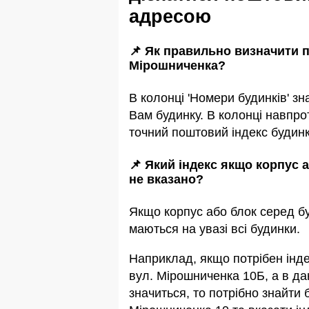
адресою
📌 Як правильно визначити п
Мірошниченка?
В колонці 'Номери будинків' зн
Вам будинку. В колонці навпро
точний поштовий індекс будинк
📌 Який індекс якщо корпус 
не вказано?
Якщо корпус або блок серед бу
маються на увазi всi будинки.
Наприклад, якщо потрiбен інде
вул. Мірошниченка 10Б, а в да
значиться, то потрібно знайти 