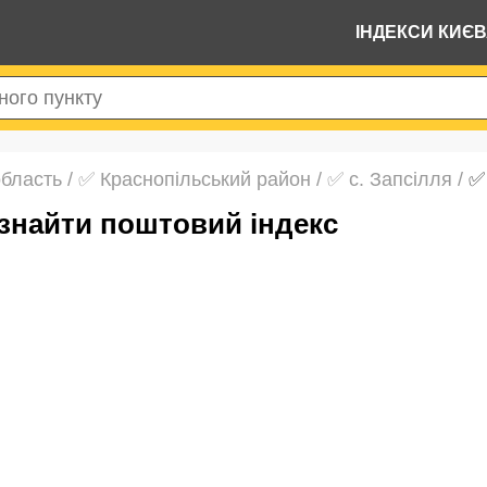
ІНДЕКСИ КИЄ
область
/
✅ Краснопільський район
/
✅ с. Запсілля
/
✅
 знайти поштовий індекс